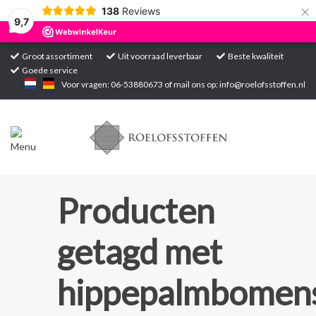
×
138
Reviews
9,7
Groot assortiment
Uit voorraad leverbaar
Beste kwaliteit
Goede service
Home
Voor vragen: 06-53880673 of mail ons op:
info@roelofsstoffen.nl
Assortiment
Blogs
Projecten
Producten
Contact
getagd met
Markten
hippepalmbomen