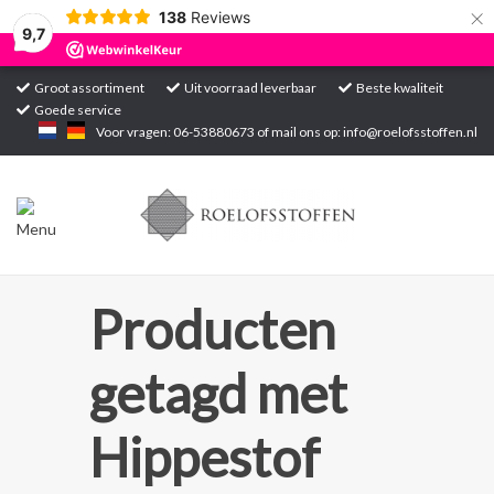
×
138
Reviews
9,7
Groot assortiment
Uit voorraad leverbaar
Beste kwaliteit
Goede service
Home
Voor vragen: 06-53880673 of mail ons op:
info@roelofsstoffen.nl
Assortiment
Blogs
Projecten
Producten
Contact
getagd met
Markten
Hippestof