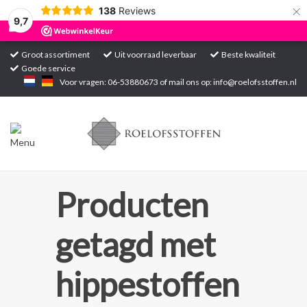
×
138
Reviews
9,7
Groot assortiment
Uit voorraad leverbaar
Beste kwaliteit
Goede service
Home
Voor vragen: 06-53880673 of mail ons op:
info@roelofsstoffen.nl
Assortiment
Blogs
Projecten
Producten
Contact
getagd met
Markten
hippestoffen