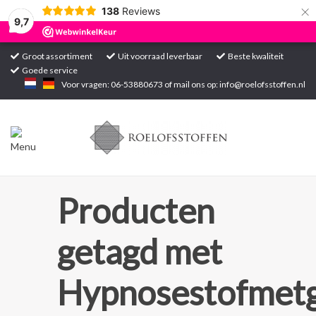
×
138
Reviews
9,7
Groot assortiment
Uit voorraad leverbaar
Beste kwaliteit
Goede service
Home
Voor vragen: 06-53880673 of mail ons op:
info@roelofsstoffen.nl
Assortiment
Blogs
Projecten
Producten
Contact
getagd met
Markten
Hypnosestofmetg