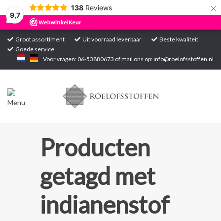
×
138
Reviews
9,7
Groot assortiment
Uit voorraad leverbaar
Beste kwaliteit
Goede service
Home
Voor vragen: 06-53880673 of mail ons op:
info@roelofsstoffen.nl
Assortiment
Blogs
Projecten
Producten
Contact
getagd met
Markten
indianenstof