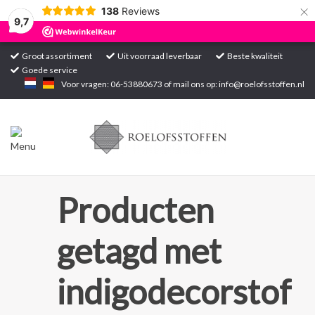
×
138
Reviews
9,7
Groot assortiment
Uit voorraad leverbaar
Beste kwaliteit
Goede service
Home
Voor vragen: 06-53880673 of mail ons op:
info@roelofsstoffen.nl
Assortiment
Blogs
Projecten
Producten
Contact
getagd met
Markten
indigodecorstof