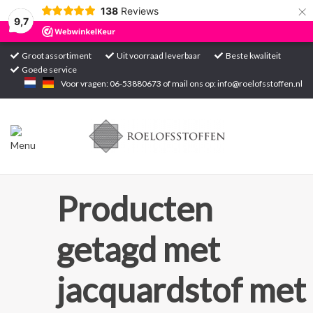
×
138
Reviews
9,7
Groot assortiment
Uit voorraad leverbaar
Beste kwaliteit
Goede service
Home
Voor vragen: 06-53880673 of mail ons op:
info@roelofsstoffen.nl
Assortiment
Blogs
Projecten
Producten
Contact
getagd met
Markten
jacquardstof met