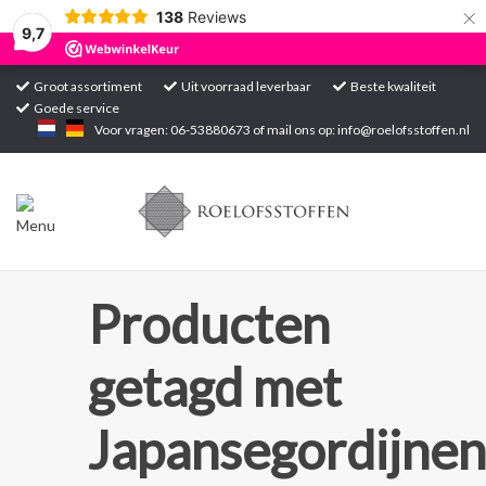
×
138
Reviews
9,7
Groot assortiment
Uit voorraad leverbaar
Beste kwaliteit
Goede service
Home
Voor vragen: 06-53880673 of mail ons op:
info@roelofsstoffen.nl
Assortiment
Blogs
Projecten
Producten
Contact
getagd met
Markten
Japansegordijnen