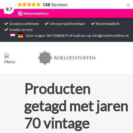
×
138
Reviews
9,7
Groot assortiment
Uit voorraad leverbaar
Beste kwaliteit
Goede service
Home
Voor vragen: 06-53880673 of mail ons op:
info@roelofsstoffen.nl
Assortiment
Blogs
Projecten
Producten
Contact
getagd met jaren
Markten
70 vintage