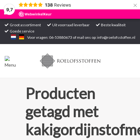
×
138
Reviews
9,7
Groot assortiment
Uit voorraad leverbaar
Beste kwaliteit
Goede service
Home
Voor vragen: 06-53880673 of mail ons op:
info@roelofsstoffen.nl
Assortiment
Blogs
Projecten
Producten
Contact
getagd met
Markten
kakigordijnstofm