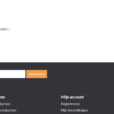
den!...
ABONNEER
ten
Mijn account
ducten
Registreren
producten
Mijn bestellingen