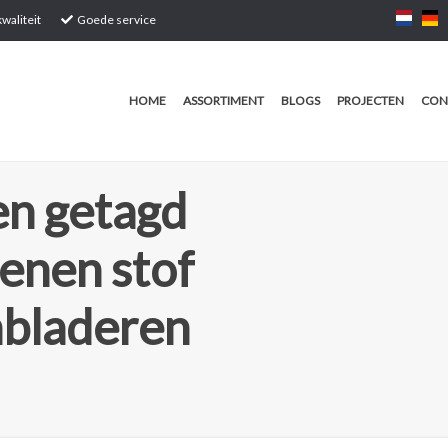
waliteit
Goede service
HOME
ASSORTIMENT
BLOGS
PROJECTEN
CON
n getagd
enen stof
mbladeren