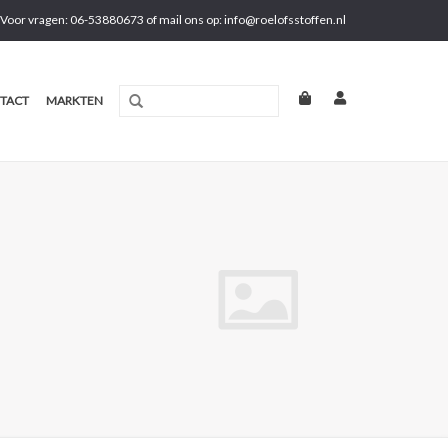
Voor vragen: 06-53880673 of mail ons op:
info@roelofsstoffen.nl
TACT
MARKTEN