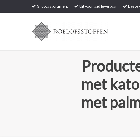
Groot assortiment
Uit voorraad leverbaar
Beste k
Producte
met kato
met pal