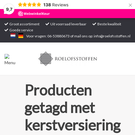
×
138
Reviews
9,7
Groot assortiment
Uit voorraad leverbaar
Beste kwaliteit
Goede service
Home
Voor vragen: 06-53880673 of mail ons op:
info@roelofsstoffen.nl
Assortiment
Blogs
Projecten
Producten
Contact
getagd met
Markten
kerstversiering