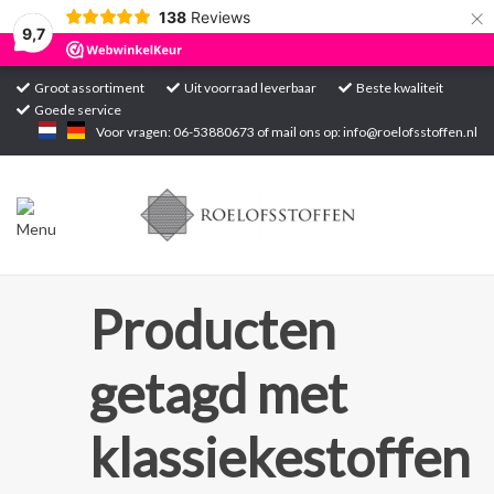
×
138
Reviews
9,7
Groot assortiment
Uit voorraad leverbaar
Beste kwaliteit
Goede service
Home
Voor vragen: 06-53880673 of mail ons op:
info@roelofsstoffen.nl
Assortiment
Blogs
Projecten
Producten
Contact
getagd met
Markten
klassiekestoffen