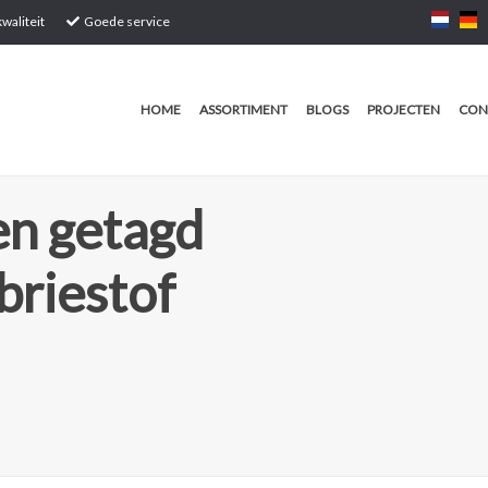
waliteit
Goede service
HOME
ASSORTIMENT
BLOGS
PROJECTEN
CON
n getagd
briestof