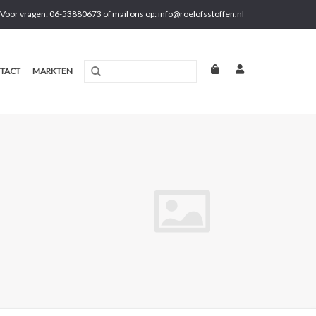
Voor vragen: 06-53880673 of mail ons op:
info@roelofsstoffen.nl
TACT
MARKTEN