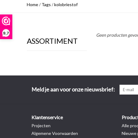
Home
/
Tags
/
kolobriestof
9,7
Geen producten gevon
ASSORTIMENT
Meld je aan voor onze nieuwsbrief:
Klantenservice
Produc
Projecten
Alle pro
Algemene Voorwaarden
Nieuwe 