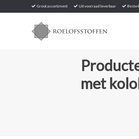
Groot assortiment
Uit voorraad leverbaar
Beste k
Producte
met kolo