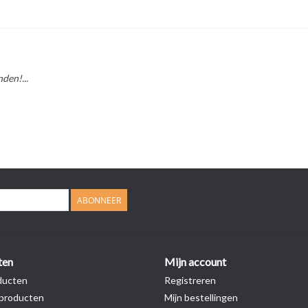
den!...
ABONNEER
ten
Mijn account
ducten
Registreren
producten
Mijn bestellingen