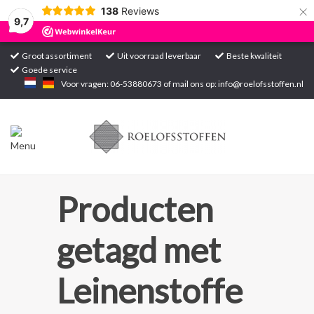
×
138
Reviews
9,7
Groot assortiment
Uit voorraad leverbaar
Beste kwaliteit
Goede service
Home
Voor vragen: 06-53880673 of mail ons op:
info@roelofsstoffen.nl
Assortiment
Blogs
Projecten
Producten
Contact
getagd met
Markten
Leinenstoffe