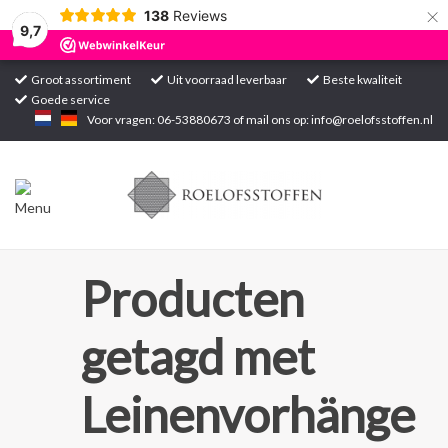
×
138
Reviews
9,7
Groot assortiment
Uit voorraad leverbaar
Beste kwaliteit
Goede service
Home
Voor vragen: 06-53880673 of mail ons op:
info@roelofsstoffen.nl
Assortiment
Blogs
Projecten
Producten
Contact
getagd met
Markten
Leinenvorhänge