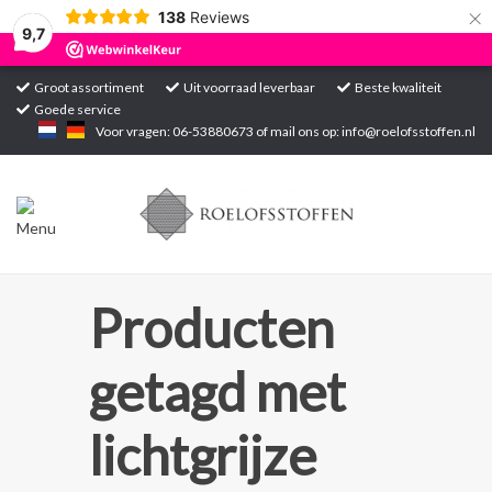
×
138
Reviews
9,7
Groot assortiment
Uit voorraad leverbaar
Beste kwaliteit
Goede service
Home
Voor vragen: 06-53880673 of mail ons op:
info@roelofsstoffen.nl
Assortiment
Blogs
Projecten
Producten
Contact
getagd met
Markten
lichtgrijze