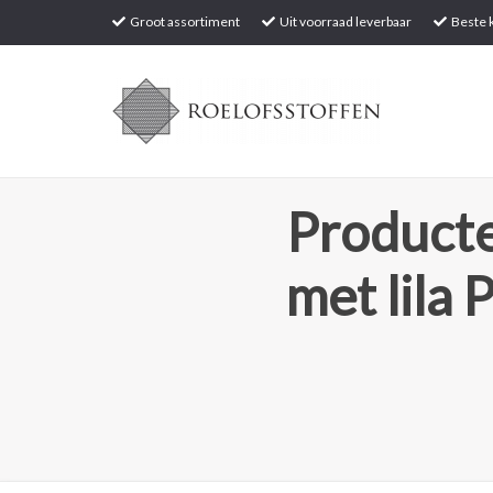
Groot assortiment
Uit voorraad leverbaar
Beste k
Producte
met lila 