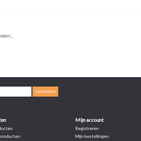
den!...
ABONNEER
ten
Mijn account
ducten
Registreren
producten
Mijn bestellingen