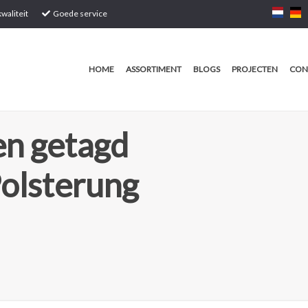
waliteit
Goede service
HOME
ASSORTIMENT
BLOGS
PROJECTEN
CON
n getagd
Polsterung