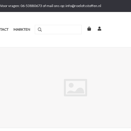
Voor vragen: 06-53880673 of mail ons op:
info@roelofsstoffen.nl
TACT
MARKTEN