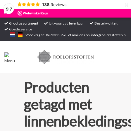
×
138
Reviews
9,7
Groot assortiment
Uit voorraad leverbaar
Beste kwaliteit
Goede service
Home
Voor vragen: 06-53880673 of mail ons op:
info@roelofsstoffen.nl
Assortiment
Blogs
Projecten
Producten
Contact
getagd met
Markten
linnenbekledings