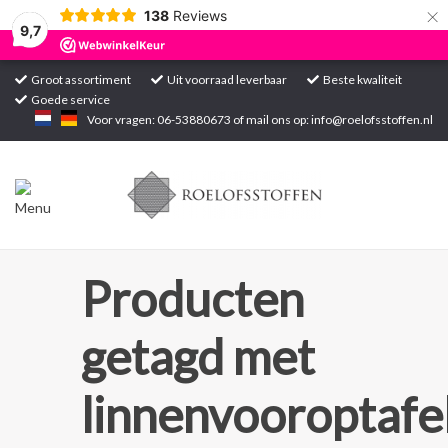
×
138
Reviews
9,7
Groot assortiment
Uit voorraad leverbaar
Beste kwaliteit
Goede service
Home
Voor vragen: 06-53880673 of mail ons op:
info@roelofsstoffen.nl
Assortiment
Blogs
Projecten
Producten
Contact
getagd met
Markten
linnenvooroptafe