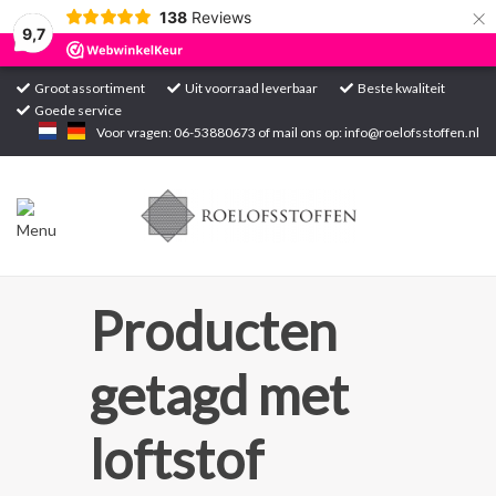
×
138
Reviews
9,7
Groot assortiment
Uit voorraad leverbaar
Beste kwaliteit
Goede service
Home
Voor vragen: 06-53880673 of mail ons op:
info@roelofsstoffen.nl
Assortiment
Blogs
Projecten
Producten
Contact
getagd met
Markten
loftstof