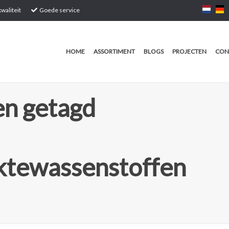
waliteit
Goede service
HOME
ASSORTIMENT
BLOGS
PROJECTEN
CON
n getagd
ktewassenstoffen