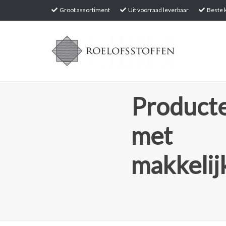
Groot assortiment
Uit voorraad leverbaar
Beste k
Producte
met
makkelij