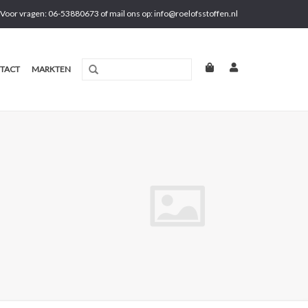
Voor vragen: 06-53880673 of mail ons op:
info@roelofsstoffen.nl
TACT
MARKTEN