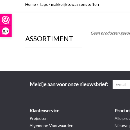
Home
/
Tags
/
makkelijktewassenstoffen
9,7
Geen producten gevon
ASSORTIMENT
Meld je aan voor onze nieuwsbrief:
Klantenservice
Produc
Projecten
Alle pro
Algemene Voorwaarden
Nieuwe 