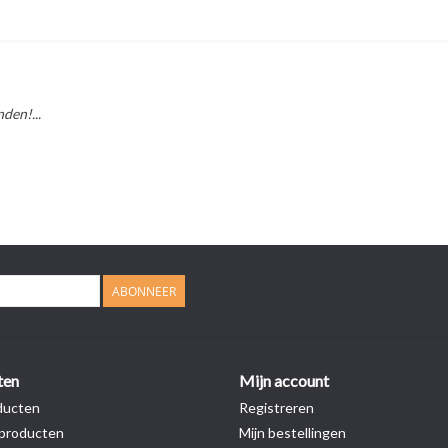
den!...
ABONNEER
ten
Mijn account
ducten
Registreren
producten
Mijn bestellingen