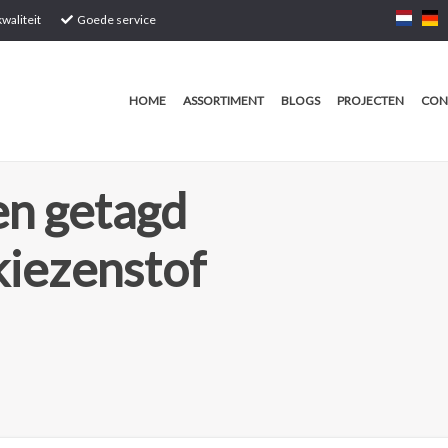
waliteit
Goede service
HOME
ASSORTIMENT
BLOGS
PROJECTEN
CON
n getagd
iezenstof