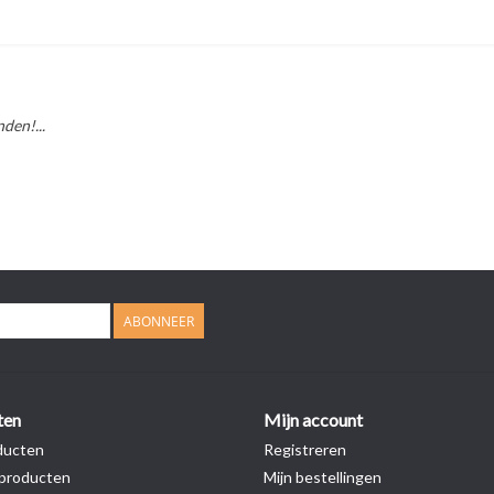
den!...
ABONNEER
ten
Mijn account
ducten
Registreren
producten
Mijn bestellingen