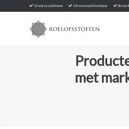
Groot assortiment
Uit voorraad leverbaar
Beste k
Producte
met mark