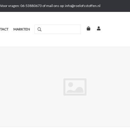
Voor vragen: 06-53880673 of mail ons op:
info@roelofsstoffen.nl
TACT
MARKTEN