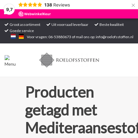
×
138
Reviews
9,7
Groot assortiment
Uit voorraad leverbaar
Beste kwaliteit
Goede service
Home
Voor vragen: 06-53880673 of mail ons op:
info@roelofsstoffen.nl
Assortiment
Blogs
Projecten
Producten
Contact
getagd met
Markten
Mediteraansesto