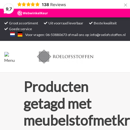
×
138
Reviews
9,7
Groot assortiment
Uit voorraad leverbaar
Beste kwaliteit
Goede service
Home
Voor vragen: 06-53880673 of mail ons op:
info@roelofsstoffen.nl
Assortiment
Blogs
Projecten
Producten
Contact
getagd met
Markten
meubelstofmetkr