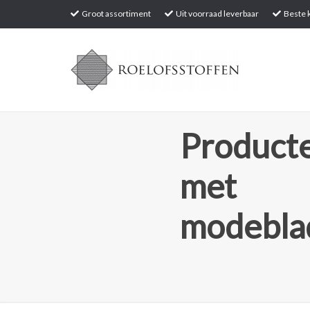
Groot assortiment
Uit voorraad leverbaar
Beste k
Producte
met
modebla