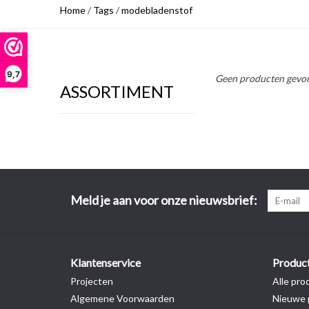
Home
/
Tags
/
modebladenstof
9,7
Geen producten gevon
ASSORTIMENT
Meld je aan voor onze nieuwsbrief:
Klantenservice
Produc
Projecten
Alle pro
Algemene Voorwaarden
Nieuwe 