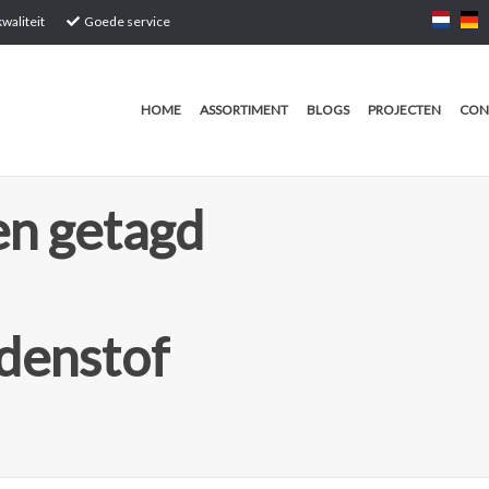
waliteit
Goede service
HOME
ASSORTIMENT
BLOGS
PROJECTEN
CON
n getagd
denstof