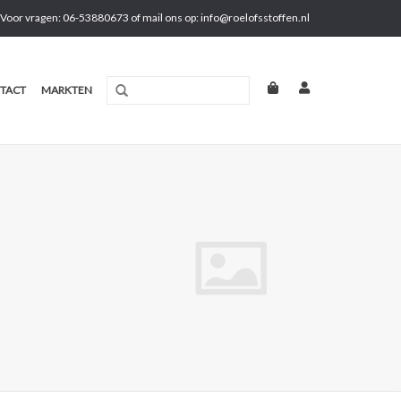
Voor vragen: 06-53880673 of mail ons op:
info@roelofsstoffen.nl
TACT
MARKTEN