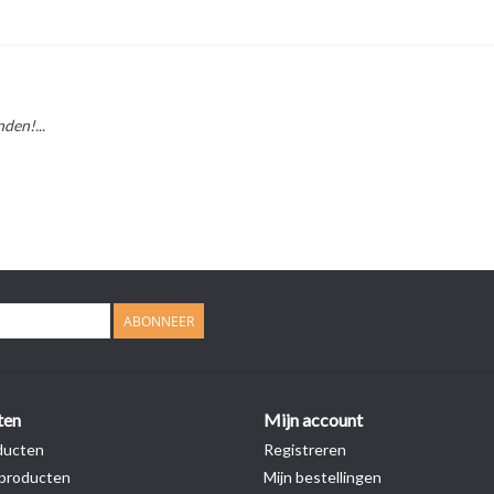
den!...
ABONNEER
ten
Mijn account
ducten
Registreren
producten
Mijn bestellingen