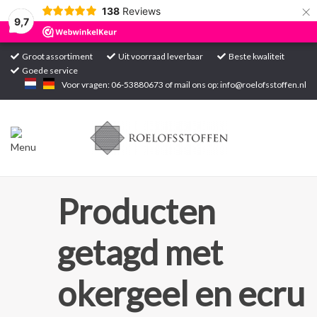
×
138
Reviews
9,7
Groot assortiment
Uit voorraad leverbaar
Beste kwaliteit
Goede service
Home
Voor vragen: 06-53880673 of mail ons op:
info@roelofsstoffen.nl
Assortiment
Blogs
Projecten
Producten
Contact
getagd met
Markten
okergeel en ecru