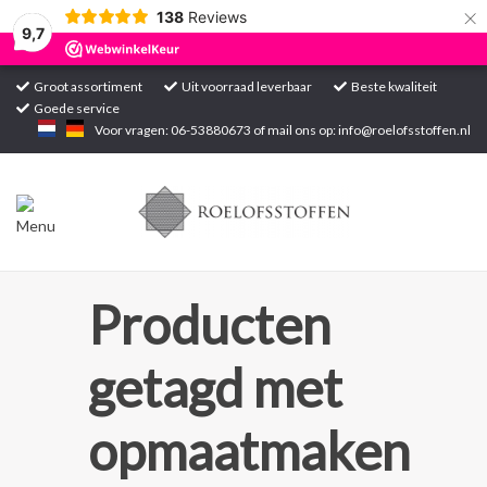
×
138
Reviews
9,7
Groot assortiment
Uit voorraad leverbaar
Beste kwaliteit
Goede service
Home
Voor vragen: 06-53880673 of mail ons op:
info@roelofsstoffen.nl
Assortiment
Blogs
Projecten
Producten
Contact
getagd met
Markten
opmaatmaken