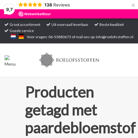
×
138
Reviews
9,7
Groot assortiment
Uit voorraad leverbaar
Beste kwaliteit
Goede service
Home
Voor vragen: 06-53880673 of mail ons op:
info@roelofsstoffen.nl
Assortiment
Blogs
Projecten
Producten
Contact
getagd met
Markten
paardebloemstof