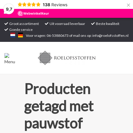
×
138
Reviews
9,7
Groot assortiment
Uit voorraad leverbaar
Beste kwaliteit
Goede service
Home
Voor vragen: 06-53880673 of mail ons op:
info@roelofsstoffen.nl
Assortiment
Blogs
Projecten
Producten
Contact
getagd met
Markten
pauwstof