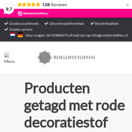
×
138
Reviews
9,7
Groot assortiment
Uit voorraad leverbaar
Beste kwaliteit
Goede service
Home
Voor vragen: 06-53880673 of mail ons op:
info@roelofsstoffen.nl
Assortiment
Blogs
Projecten
Producten
Contact
getagd met rode
Markten
decoratiestof