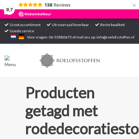
×
138
Reviews
9,7
Groot assortiment
Uit voorraad leverbaar
Beste kwaliteit
Goede service
Home
Voor vragen: 06-53880673 of mail ons op:
info@roelofsstoffen.nl
Assortiment
Blogs
Projecten
Producten
Contact
getagd met
Markten
rodedecoratiesto