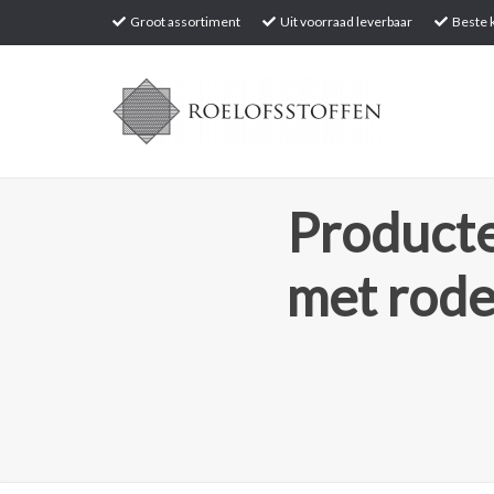
Groot assortiment
Uit voorraad leverbaar
Beste k
Producte
met rode