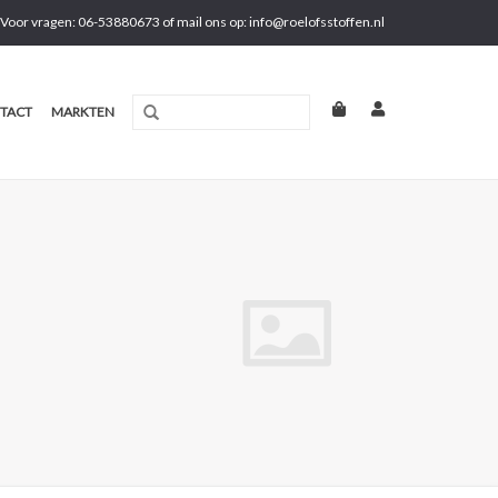
Voor vragen: 06-53880673 of mail ons op:
info@roelofsstoffen.nl
TACT
MARKTEN