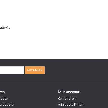
den!...
ABONNEER
ten
Mijn account
ducten
Registreren
producten
Mijn bestellingen