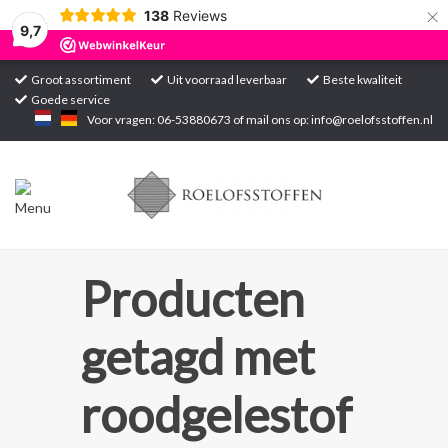
×
138
Reviews
9,7
Groot assortiment
Uit voorraad leverbaar
Beste kwaliteit
Goede service
Home
Voor vragen: 06-53880673 of mail ons op:
info@roelofsstoffen.nl
Assortiment
Blogs
Projecten
Producten
Contact
getagd met
Markten
roodgelestof