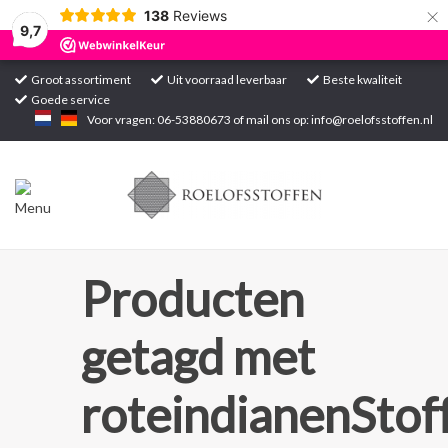
×
138
Reviews
9,7
Groot assortiment
Uit voorraad leverbaar
Beste kwaliteit
Goede service
Home
Voor vragen: 06-53880673 of mail ons op:
info@roelofsstoffen.nl
Assortiment
Blogs
Projecten
Producten
Contact
getagd met
Markten
roteindianenStof