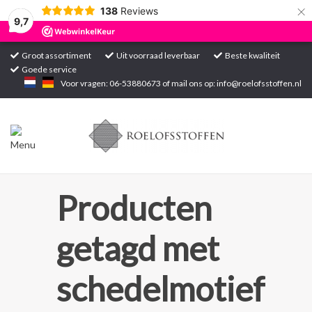
×
138
Reviews
9,7
Groot assortiment
Uit voorraad leverbaar
Beste kwaliteit
Goede service
Home
Voor vragen: 06-53880673 of mail ons op:
info@roelofsstoffen.nl
Assortiment
Blogs
Projecten
Producten
Contact
getagd met
Markten
schedelmotief