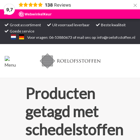
×
138
Reviews
9,7
Groot assortiment
Uit voorraad leverbaar
Beste kwaliteit
Goede service
Home
Voor vragen: 06-53880673 of mail ons op:
info@roelofsstoffen.nl
Assortiment
Blogs
Projecten
Producten
Contact
getagd met
Markten
schedelstoffen