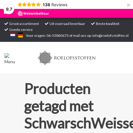
×
138
Reviews
9,7
Groot assortiment
Uit voorraad leverbaar
Beste kwaliteit
Goede service
Home
Voor vragen: 06-53880673 of mail ons op:
info@roelofsstoffen.nl
Assortiment
Blogs
Projecten
Producten
Contact
getagd met
Markten
SchwarschWeisse