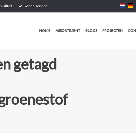
waliteit
Goede service
HOME
ASSORTIMENT
BLOGS
PROJECTEN
CON
n getagd
groenestof