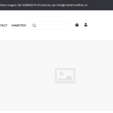
Voor vragen: 06-53880673 of mail ons op:
info@roelofsstoffen.nl
TACT
MARKTEN