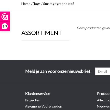
Home
/
Tags
/
Smaragdgroenestof
9,7
Geen producten gevon
ASSORTIMENT
Meld je aan voor onze nieuwsbrief:
Klantenservice
Produc
Projecten
Alle pro
Algemene Voorwaarden
Nieuwe 