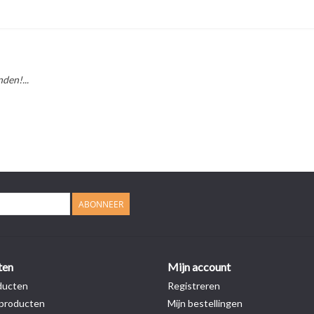
den!...
ABONNEER
ten
Mijn account
ducten
Registreren
producten
Mijn bestellingen