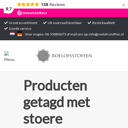
×
138
Reviews
9,7
Groot assortiment
Uit voorraad leverbaar
Beste kwaliteit
Goede service
Home
Voor vragen: 06-53880673 of mail ons op:
info@roelofsstoffen.nl
Assortiment
Blogs
Projecten
Producten
Contact
getagd met
Markten
stoere