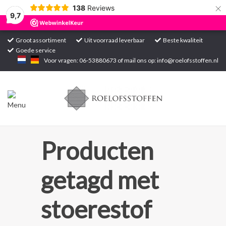
×
138
Reviews
9,7
Groot assortiment
Uit voorraad leverbaar
Beste kwaliteit
Goede service
Home
Voor vragen: 06-53880673 of mail ons op:
info@roelofsstoffen.nl
Assortiment
Blogs
Projecten
Producten
Contact
getagd met
Markten
stoerestof