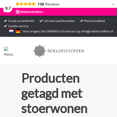
×
138
Reviews
9,7
Groot assortiment
Uit voorraad leverbaar
Beste kwaliteit
Goede service
Home
Voor vragen: 06-53880673 of mail ons op:
info@roelofsstoffen.nl
Assortiment
Blogs
Projecten
Producten
Contact
getagd met
Markten
stoerwonen