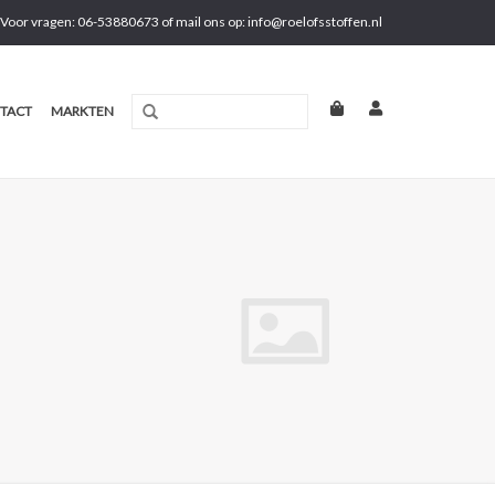
Voor vragen: 06-53880673 of mail ons op:
info@roelofsstoffen.nl
TACT
MARKTEN