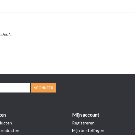
den!...
ABONNEER
ten
Mijn account
ducten
Registreren
producten
Mijn bestellingen