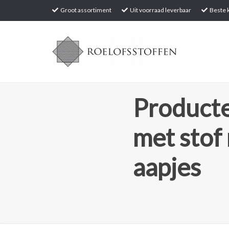
Groot assortiment
Uit voorraad leverbaar
Beste k
Producte
met stof
aapjes