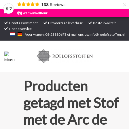
×
138
Reviews
9,7
Groot assortiment
Uit voorraad leverbaar
Beste kwaliteit
Goede service
Home
Voor vragen: 06-53880673 of mail ons op:
info@roelofsstoffen.nl
Assortiment
Blogs
Projecten
Producten
Contact
getagd met Stof
Markten
met de Arc de