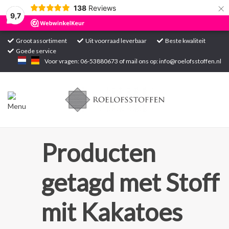
×
138
Reviews
9,7
Groot assortiment
Uit voorraad leverbaar
Beste kwaliteit
Goede service
Home
Voor vragen: 06-53880673 of mail ons op:
info@roelofsstoffen.nl
Assortiment
Blogs
Projecten
Producten
Contact
getagd met Stoff
Markten
mit Kakatoes