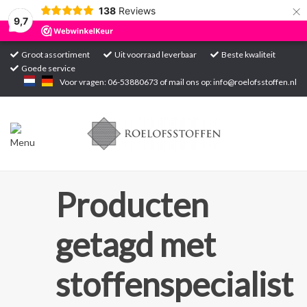
×
138
Reviews
9,7
Groot assortiment
Uit voorraad leverbaar
Beste kwaliteit
Goede service
Home
Voor vragen: 06-53880673 of mail ons op:
info@roelofsstoffen.nl
Assortiment
Blogs
Projecten
Producten
Contact
getagd met
Markten
stoffenspecialist