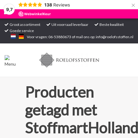
×
138
Reviews
9,7
Groot assortiment
Uit voorraad leverbaar
Beste kwaliteit
Goede service
Home
Voor vragen: 06-53880673 of mail ons op:
info@roelofsstoffen.nl
Assortiment
Blogs
Projecten
Producten
Contact
getagd met
Markten
StoffmartHollan