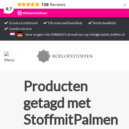
×
138
Reviews
9,7
Groot assortiment
Uit voorraad leverbaar
Beste kwaliteit
Goede service
Home
Voor vragen: 06-53880673 of mail ons op:
info@roelofsstoffen.nl
Assortiment
Blogs
Projecten
Producten
Contact
getagd met
Markten
StoffmitPalmen