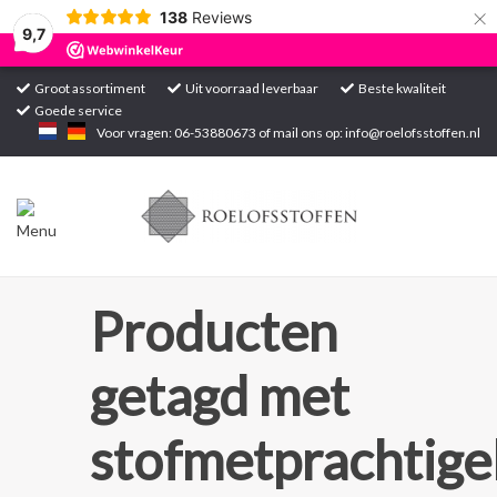
×
138
Reviews
9,7
Groot assortiment
Uit voorraad leverbaar
Beste kwaliteit
Goede service
Home
Voor vragen: 06-53880673 of mail ons op:
info@roelofsstoffen.nl
Assortiment
Blogs
Projecten
Producten
Contact
getagd met
Markten
stofmetprachtige