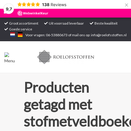
×
138
Reviews
9,7
Groot assortiment
Uit voorraad leverbaar
Beste kwaliteit
Goede service
Home
Voor vragen: 06-53880673 of mail ons op:
info@roelofsstoffen.nl
Assortiment
Blogs
Projecten
Producten
Contact
getagd met
Markten
stofmetveldboek